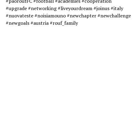
#paoroufFC #football #academies #cooperation
#upgrade #networking #liveyourdream #joinus #italy
#nuovateste #noisiamouno #newchapter #newchallenge
#newgoals #austria #rouf_family