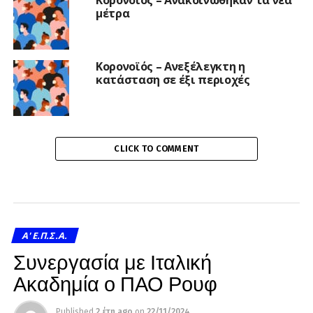
Κορονοϊός – Ανακοινώθηκαν τα νέα
μέτρα
Κορονοϊός – Ανεξέλεγκτη η
κατάσταση σε έξι περιοχές
CLICK TO COMMENT
A' Ε.Π.Σ.Α.
Συνεργασία με Ιταλική
Ακαδημία ο ΠΑΟ Ρουφ
Published
2 έτη ago
on
22/11/2024