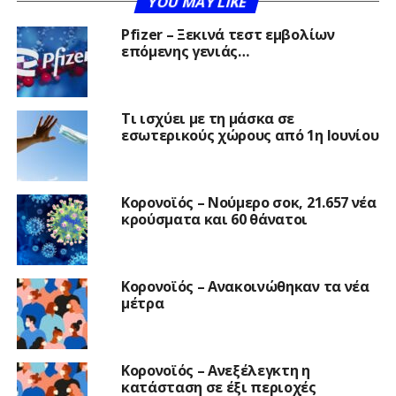
YOU MAY LIKE
Pfizer – Ξεκινά τεστ εμβολίων
επόμενης γενιάς…
Τι ισχύει με τη μάσκα σε
εσωτερικούς χώρους από 1η Ιουνίου
Κορονοϊός – Νούμερο σοκ, 21.657 νέα
κρούσματα και 60 θάνατοι
Κορονοϊός – Ανακοινώθηκαν τα νέα
μέτρα
Κορονοϊός – Ανεξέλεγκτη η
κατάσταση σε έξι περιοχές