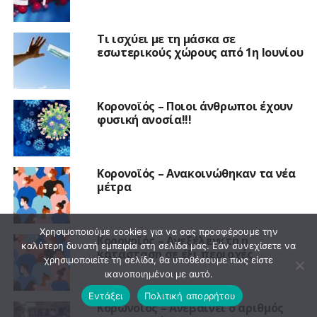
Τι ισχύει με τη μάσκα σε
εσωτερικούς χώρους από 1η Ιουνίου
Κορονοϊός – Ποιοι άνθρωποι έχουν
φυσική ανοσία!!!
Κορονοϊός – Ανακοινώθηκαν τα νέα
μέτρα
Χρησιμοποιούμε cookies για να σας προσφέρουμε την
Κορονοϊός – Ανεξέλεγκτη η
καλύτερη δυνατή εμπειρία στη σελίδα μας. Εάν συνεχίσετε να
κατάσταση σε έξι περιοχές
χρησιμοποιείτε τη σελίδα, θα υποθέσουμε πως είστε
ικανοποιημένοι με αυτό.
Εντάξει
Πολιτική απορρήτου
Κορωνοϊός – Aνεβαίνει ο αριθμός