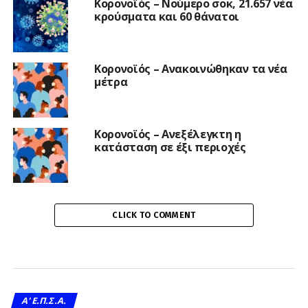
Κορονοϊός – Νούμερο σοκ, 21.657 νέα
κρούσματα και 60 θάνατοι
Κορονοϊός – Ανακοινώθηκαν τα νέα
μέτρα
Κορονοϊός – Ανεξέλεγκτη η
κατάσταση σε έξι περιοχές
CLICK TO COMMENT
A' Ε.Π.Σ.Α.