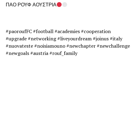
ΠΑΟ ΡΟΥΦ ΑΟΥΣΤΡΙΑ
#paoroufFC #football #academies #cooperation
#upgrade #networking #liveyourdream #joinus #italy
#nuovateste #noisiamouno #newchapter #newchallenge
#newgoals #austria #rouf_family