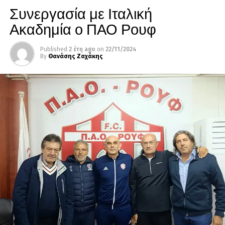
Συνεργασία με Ιταλική
Ακαδημία ο ΠΑΟ Ρουφ
Published
2 έτη ago
on
22/11/2024
By
Θανάσης Ζαχάκης