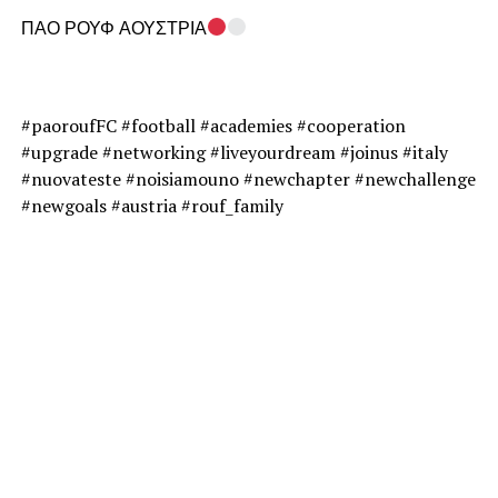
ΠΑΟ ΡΟΥΦ ΑΟΥΣΤΡΙΑ
#paoroufFC #football #academies #cooperation
#upgrade #networking #liveyourdream #joinus #italy
#nuovateste #noisiamouno #newchapter #newchallenge
#newgoals #austria #rouf_family