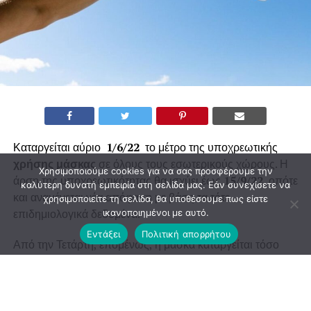
Καταργείται αύριο
1/6/22
το μέτρο της υποχρεωτικής
χρήσης μάσκας
σε όλους τους εσωτερικούς χώρους. Η
Χρησιμοποιούμε cookies για να σας προσφέρουμε την
άρση της υποχρεωτικότητας θα ισχύει έως
15/9/22
οπότε
καλύτερη δυνατή εμπειρία στη σελίδα μας. Εάν συνεχίσετε να
και αναμένεται νέα απόφαση με βάση τα τότε
χρησιμοποιείτε τη σελίδα, θα υποθέσουμε πως είστε
επιδημιολογικά δεδομένα.
ικανοποιημένοι με αυτό.
Εντάξει
Πολιτική απορρήτου
Από την Τετάρτη, επομένως, η μάσκα καταργείται τόσο
στα καταστήματα όσο και τα super market. Επίσης, τέλος
στην υποχρεωτική χρήση μάσκας μπαίνει στα αεροπλάνα
και στις υπεραστικές συγκοινωνίες, όπου υπάρχει