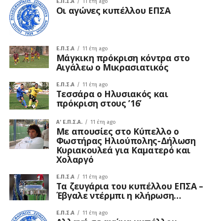
Ε.Π.Σ.Α
11 έτη ago
Οι αγώνες κυπέλλου ΕΠΣΑ
Ε.Π.Σ.Α
11 έτη ago
Μάγκικη πρόκριση κόντρα στο
Αιγάλεω ο Μικρασιατικός
Ε.Π.Σ.Α
11 έτη ago
Τεσσάρα ο Ηλυσιακός και
πρόκριση στους ’16’
A' Ε.Π.Σ.Α.
11 έτη ago
Με απουσίες στο Κύπελλο ο
Φωστήρας Ηλιούπολης-Δήλωση
Κυριακουλεά για Καματερό και
Χολαργό
Ε.Π.Σ.Α
11 έτη ago
Τα ζευγάρια του κυπέλλου ΕΠΣΑ –
Έβγαλε ντέρμπι η κλήρωση…
Ε.Π.Σ.Α
11 έτη ago