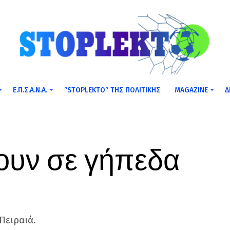
Ε.Π.Σ.Α.Ν.Α.
”STOPLEKTO” ΤΗΣ ΠΟΛΙΤΙΚΗΣ
MAGAZINE
Δ
ζουν σε γήπεδα
Πειραιά.