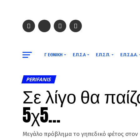
Γ ΕΘΝΙΚΉ
Ε.Π.Σ.Α
Ε.Π.Σ.Π.
Ε.Π.Σ.Δ.Α.
PERIFANIS
Σε λίγο θα παί
5χ5…
Μεγάλο πρόβλημα το γηπεδικό φέτος στον 