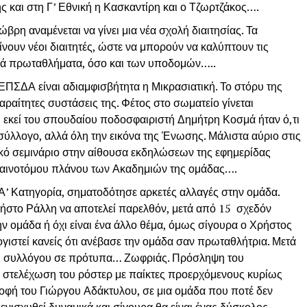
 και στη Γ’ Εθνική η Κασκαντίρη και ο Τζωρτζάκος….
τώβρη αναμένεται να γίνει μια νέα σχολή διαιτησίας. Τα
ίνουν νέοι διαιτητές, ώστε να μπορούν να καλύπτουν τις
κά πρωταθλήματα, όσο και των υποδομών…..
ΕΠΣΔΑ είναι αδιαμφισβήτητα η Μικρασιατική. Το στόρυ της
αραίτητες συστάσεις της. Φέτος στο σωματείο γίνεται
η εκεί του σπουδαίου ποδοσφαιριστή Δημήτρη Κοσμά ήταν ό,τι
ο σύλλογο, αλλά όλη την εικόνα της Ένωσης. Μάλιστα αύριο στις
ιακό σεμινάριο στην αίθουσα εκδηλώσεων της εφημερίδας
καινοτόμου πλάνου των Ακαδημιών της ομάδας….
’ Κατηγορία, σηματοδότησε αρκετές αλλαγές στην ομάδα.
ήστο Ράλλη να αποτελεί παρελθόν, μετά από 15 σχεδόν
ν ομάδα ή όχι είναι ένα άλλο θέμα, όμως σίγουρα ο Χρήστος
ογιστεί κανείς ότι ανέβασε την ομάδα σαν πρωταθλήτρια. Μετά
του συλλόγου σε πρότυπα… Ζωφριάς. Πρόσληψη του
ι στελέχωση του ρόστερ με παίκτες προερχόμενους κυρίως
ροφή του Γιώργου Αδάκτυλου, σε μια ομάδα που ποτέ δεν