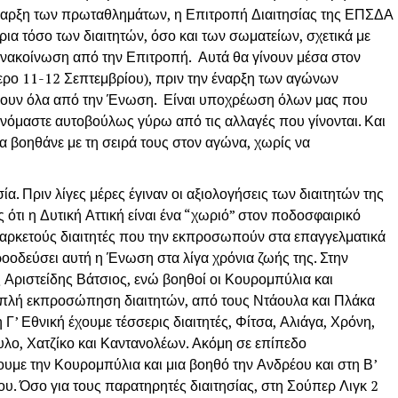
έναρξη των πρωταθλημάτων, η Επιτροπή Διαιτησίας της ΕΠΣΔΑ
ρια τόσο των διαιτητών, όσο και των σωματείων, σχετικά με
 ανακοίνωση από την Επιτροπή. Αυτά θα γίνουν μέσα στον
ρο 11-12 Σεπτεμβρίου), πριν την έναρξη των αγώνων
ένουν όλα από την Ένωση. Είναι υποχρέωση όλων μας που
όμαστε αυτοβούλως γύρω από τις αλλαγές που γίνονται. Και
ς να βοηθάνε με τη σειρά τους στον αγώνα, χωρίς να
α. Πριν λίγες μέρες έγιναν οι αξιολογήσεις των διαιτητών της
ότι η Δυτική Αττική είναι ένα “χωριό” στον ποδοσφαιρικό
 αρκετούς διαιτητές που την εκπροσωπούν στα επαγγελματικά
οοδεύσει αυτή η Ένωση στα λίγα χρόνια ζωής της. Στην
 Αριστείδης Βάτσιος, ενώ βοηθοί οι Κουρομπύλια και
ιπλή εκπροσώπηση διαιτητών, από τους Ντάουλα και Πλάκα
 Γ’ Εθνική έχουμε τέσσερις διαιτητές, Φίτσα, Αλιάγα, Χρόνη,
λο, Χατζίκο και Καντανολέων. Ακόμη σε επίπεδο
υμε την Κουρομπύλια και μια βοηθό την Ανδρέου και στη Β’
ου. Όσο για τους παρατηρητές διαιτησίας, στη Σούπερ Λιγκ 2