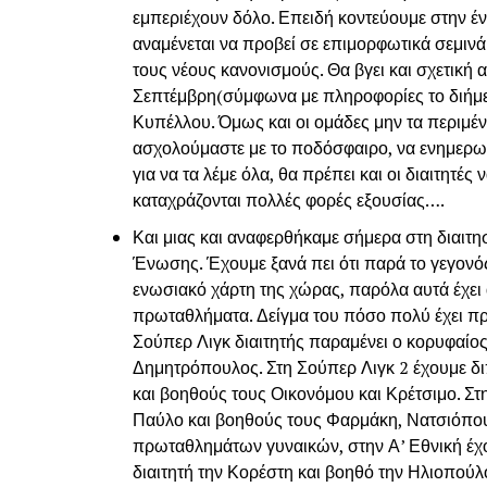
εμπεριέχουν δόλο. Επειδή κοντεύουμε στην 
αναμένεται να προβεί σε επιμορφωτικά σεμινά
τους νέους κανονισμούς. Θα βγει και σχετική
Σεπτέμβρη(σύμφωνα με πληροφορίες το διήμε
Κυπέλλου. Όμως και οι ομάδες μην τα περιμ
ασχολούμαστε με το ποδόσφαιρο, να ενημερων
για να τα λέμε όλα, θα πρέπει και οι διαιτητέ
καταχράζονται πολλές φορές εξουσίας….
Και μιας και αναφερθήκαμε σήμερα στη διαιτησί
Ένωσης. Έχουμε ξανά πει ότι παρά το γεγονός 
ενωσιακό χάρτη της χώρας, παρόλα αυτά έχει
πρωταθλήματα. Δείγμα του πόσο πολύ έχει πρ
Σούπερ Λιγκ διαιτητής παραμένει ο κορυφαίος
Δημητρόπουλος. Στη Σούπερ Λιγκ 2 έχουμε δ
και βοηθούς τους Οικονόμου και Κρέτσιμο. Στη
Παύλο και βοηθούς τους Φαρμάκη, Νατσιόπου
πρωταθλημάτων γυναικών, στην Α’ Εθνική έχο
διαιτητή την Κορέστη και βοηθό την Ηλιοπούλ