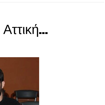
ή Αττική…