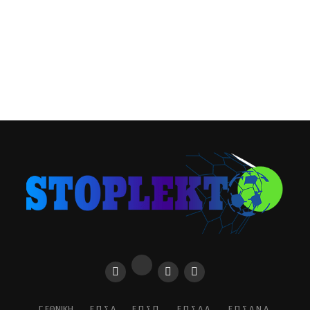
Γ ΕΘΝΙΚΉ
Ε.Π.Σ.Α
Ε.Π.Σ.Π.
Ε.Π.Σ.Δ.Α.
Ε.Π.Σ.Α.Ν.Α.