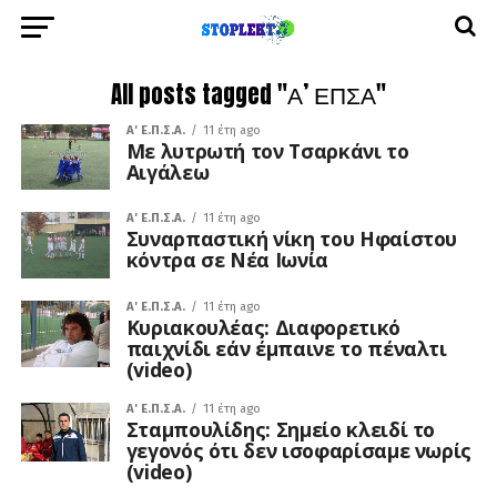
All posts tagged "Α’ ΕΠΣΑ"
A' Ε.Π.Σ.Α.
11 έτη ago
Με λυτρωτή τον Τσαρκάνι το
Αιγάλεω
A' Ε.Π.Σ.Α.
11 έτη ago
Συναρπαστική νίκη του Ηφαίστου
κόντρα σε Νέα Ιωνία
A' Ε.Π.Σ.Α.
11 έτη ago
Κυριακουλέας: Διαφορετικό
παιχνίδι εάν έμπαινε το πέναλτι
(video)
A' Ε.Π.Σ.Α.
11 έτη ago
Σταμπουλίδης: Σημείο κλειδί το
γεγονός ότι δεν ισοφαρίσαμε νωρίς
(video)