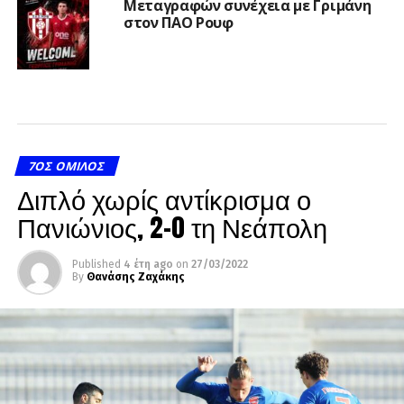
Μεταγραφών συνέχεια με Γριμάνη
στον ΠΑΟ Ρουφ
7ΟΣ ΌΜΙΛΟΣ
Διπλό χωρίς αντίκρισμα ο
Πανιώνιος, 2-0 τη Νεάπολη
Published
4 έτη ago
on
27/03/2022
By
Θανάσης Ζαχάκης