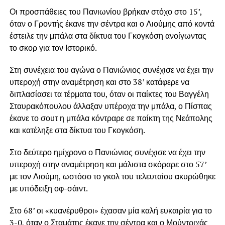
Οι προσπάθειες του Πανιωνίου βρήκαν στόχο στο 15’,
όταν ο Γροντής έκανε την σέντρα και ο Λιούμης από κοντά
έστειλε την μπάλα στα δίκτυα του Γκογκόση ανοίγωντας
το σκορ για τον Ιστορικό.
Στη συνέχεια του αγώνα ο Πανιώνιος συνέχισε να έχει την
υπεροχή στην αναμέτρηση και στο 38’ κατάφερε να
διπλασίασει τα τέρματα του, όταν οι παίκτες του Βαγγέλη
Σταυρακόπουλου άλλαξαν υπέροχα την μπάλα, ο Πίσπας
έκανε το σουτ η μπάλα κόντραρε σε παίκτη της Νεάπολης
και κατέληξε στα δίκτυα του Γκογκόση.
Στο δεύτερο ημίχρονο ο Πανιώνιος συνέχισε να έχει την
υπεροχή στην αναμέτρηση και μάλιστα σκόραρε στο 57’
με τον Λιούμη, ωστόσο το γκολ του τελευταίου ακυρώθηκε
με υπόδειξη οφ-σάιντ.
Στο 68’ οι «κυανέρυθροι» έχασαν μία καλή ευκαιρία για το
3-0, όταν ο Σταμάτης έκανε την σέντρα και ο Μούντριχάς