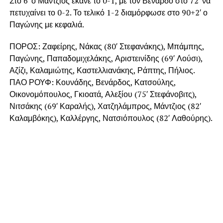
Στο 6′ ο Μάντζιος έκανε το 0-1, με τον Βενάρδο στο 72′ να
πετυχαίνει το 0-2. Το τελικό 1-2 διαμόρφωσε στο 90+2′ ο
Παγώνης με κεφαλιά.
ΠΟΡΟΣ: Ζαφείρης, Νάκας (80′ Στεφανάκης), Μπάμπης,
Παγώνης, Παπαδομιχελάκης, Αριστεινίδης (69′ Λούσι),
Αζίζι, Καλαμιώτης, Καστελλιανάκης, Ράπτης, Πήλιος.
ΠΑΟ ΡΟΥΦ: Κουνάδης, Βενάρδος, Κατσούλης,
Οικονομόπουλος, Γκιοατά, Αλεξίου (75′ Στεφάνοβιτς),
Νιτσάκης (69′ Καραλής), Χατζηλάμπρος, Μάντζιος (82′
Καλαμβόκης), Καλλέργης, Νατσιόπουλος (82′ Λαθούρης).