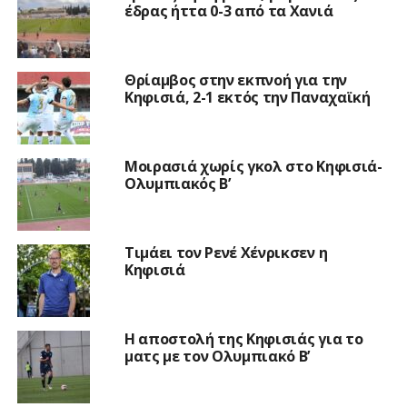
έδρας ήττα 0-3 από τα Χανιά
Θρίαμβος στην εκπνοή για την
Κηφισιά, 2-1 εκτός την Παναχαϊκή
Μοιρασιά χωρίς γκολ στο Κηφισιά-
Ολυμπιακός Β’
Τιμάει τον Ρενέ Χένρικσεν η
Κηφισιά
Η αποστολή της Κηφισιάς για το
ματς με τον Ολυμπιακό Β’