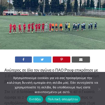
Ανώτερος σε όλο τον αγώνα ο ΠΑΟ Ρουφ επικράτησε με
2-0 επί της Αναγέννησης Ιεράπετρας και έκανε ένα ακόμη
Χρησιμοποιούμε cookies για να σας προσφέρουμε την
βήμα προς την κατάκτηση του τίτλου.
καλύτερη δυνατή εμπειρία στη σελίδα μας. Εάν συνεχίσετε να
χρησιμοποιείτε τη σελίδα, θα υποθέσουμε πως είστε
Στο 15′ ο Νιτσάκης έκανε το 1-0, ενώ στο 40′ ο Γκιοατά
ικανοποιημένοι με αυτό.
έγραψε το 2-0 με κεφαλιά. Αξίζει να σημειωθεί πως οι
Εντάξει
Πολιτική απορρήτου
ερυθρόλευκοι στο πρώτο μέρος είχαν έξι δοκάρια (!) με