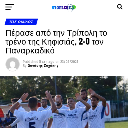
7ΟΣ ΌΜΙΛΟΣ
Πέρασε από την Τρίπολη το
τρένο της Κηφισιάς, 2-0 τον
Παναρκαδικό
Published
5 έτη ago
on
23/05/2021
By
Θανάσης Ζαχάκης