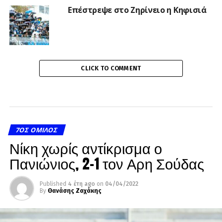
Επέστρεψε στο Ζηρίνειο η Κηφισιά
CLICK TO COMMENT
7ΟΣ ΌΜΙΛΟΣ
Νίκη χωρίς αντίκρισμα ο
Πανιώνιος, 2-1 τον Αρη Σούδας
Published
4 έτη ago
on
04/04/2022
By
Θανάσης Ζαχάκης