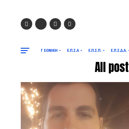
Γ ΕΘΝΙΚΉ
Ε.Π.Σ.Α
Ε.Π.Σ.Π.
Ε.Π.Σ.Δ.Α.
All pos