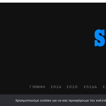
Γ ΕΘΝΙΚΉ
Ε.Π.Σ.Α
Ε.Π.Σ.Π.
Ε.Π.Σ.Δ.Α.
Ε.
Χρησιμοποιούμε cookies για να σας προσφέρουμε την καλύτερ