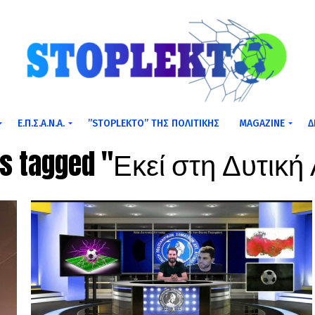
Ε.Π.Σ.Α.Ν.Α.
”STOPLEKTO” ΤΗΣ ΠΟΛΙΤΙΚΗΣ
MAGAZINE
Δ
ts tagged "Εκεί στη Δυτική