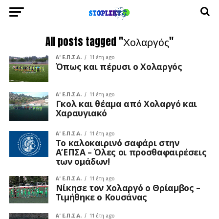
All posts tagged "Χολαργός"
A' Ε.Π.Σ.Α.
11 έτη ago
Όπως και πέρυσι ο Χολαργός
A' Ε.Π.Σ.Α.
11 έτη ago
Γκολ και θέαμα από Χολαργό και
Χαραυγιακό
A' Ε.Π.Σ.Α.
11 έτη ago
Το καλοκαιρινό σαφάρι στην
Α’ΕΠΣΑ – Όλες οι προσθαφαιρέσεις
των ομάδων!
A' Ε.Π.Σ.Α.
11 έτη ago
Νίκησε τον Χολαργό ο Θρίαμβος –
Τιμήθηκε ο Κουσάνας
A' Ε.Π.Σ.Α.
11 έτη ago