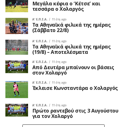
Μεγάλα κέφια ο ‘Κέτσε’ και
τεσσάρα ο Χολαργός
A' Ε.Π.Σ.Α.
11 έτη ago
Τα Αθηναϊκά φιλικά της ημέρας
(Σάββατο 22/8)
A' Ε.Π.Σ.Α.
11 έτη ago
Τα Αθηναϊκά φιλικά της ημέρας
(19/8) – Αποτελέσματα
A' Ε.Π.Σ.Α.
11 έτη ago
Από Δευτέρα μπαίνουν οι βάσεις
στον Χολαργό
A' Ε.Π.Σ.Α.
11 έτη ago
Έκλεισε Κωνσταντάρα ο Χολαργός
A' Ε.Π.Σ.Α.
11 έτη ago
Πρώτο ραντεβού στις 3 Αυγούστου
για τον Χολαργό